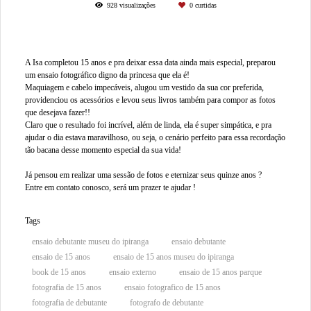
928
visualizações
0
curtidas
A Isa completou 15 anos e pra deixar essa data ainda mais especial, preparou
um ensaio fotográfico digno da princesa que ela é!
Maquiagem e cabelo impecáveis, alugou um vestido da sua cor preferida,
providenciou os acessórios e levou seus livros também para compor as fotos
que desejava fazer!!
Claro que o resultado foi incrível, além de linda, ela é super simpática, e pra
ajudar o dia estava maravilhoso, ou seja, o cenário perfeito para essa recordação
tão bacana desse momento especial da sua vida!
Já pensou em realizar uma sessão de fotos e eternizar seus quinze anos ?
Entre em contato conosco, será um prazer te ajudar !
Tags
ensaio debutante museu do ipiranga
ensaio debutante
ensaio de 15 anos
ensaio de 15 anos museu do ipiranga
book de 15 anos
ensaio externo
ensaio de 15 anos parque
fotografia de 15 anos
ensaio fotografico de 15 anos
fotografia de debutante
fotografo de debutante