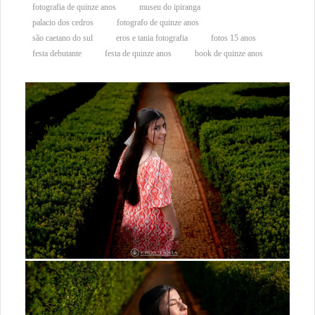
fotografia de quinze anos
museu do ipiranga
palacio dos cedros
fotografo de quinze anos
são caetano do sul
eros e tania fotografia
fotos 15 anos
festa debutante
festa de quinze anos
book de quinze anos