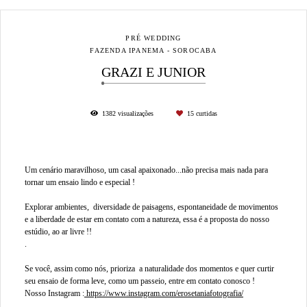
PRÉ WEDDING
FAZENDA IPANEMA - SOROCABA
GRAZI E JUNIOR
1382
visualizações
15
curtidas
Um cenário maravilhoso, um casal apaixonado...não precisa mais nada para
tornar um ensaio lindo e especial !
Explorar ambientes, diversidade de paisagens, espontaneidade de movimentos
e a liberdade de estar em contato com a natureza, essa é a proposta do nosso
estúdio, ao ar livre !!
.
Se você, assim como nós, prioriza a naturalidade dos momentos e quer curtir
seu ensaio de forma leve, como um passeio, entre em contato conosco !
Nosso Instagram :
https://www.instagram.com/erosetaniafotografia/