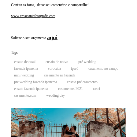
Confira as fotos, deixe seu comentário e compartilhe!
www.erosetaniafotografia.com
aqui
Solicite o seu orçamento
Tags
ensaio de casal
ensaio de noivo
pré wedding
fazenda ipanema
sorocaba
iperó
casamento no campo
mini wedding
casamento na fazenda
pre wedding fazenda ipanema
ensaio pré casamento
ensaio fazenda ipanema
casamentos 2021
casei
casamento.com
wedding day