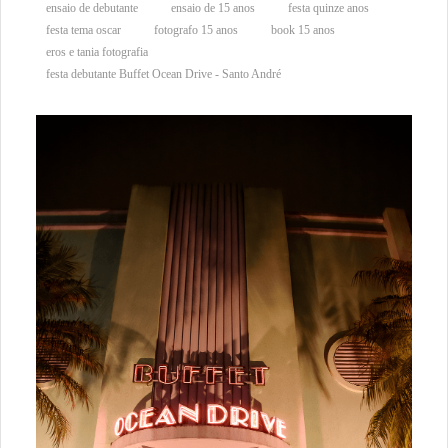
ensaio de debutante
ensaio de 15 anos
festa quinze anos
festa tema oscar
fotografo 15 anos
book 15 anos
eros e tania fotografia
festa debutante Buffet Ocean Drive - Santo André