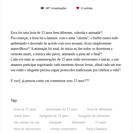
887
visualizações
0
curtidas
Essa foi uma festa de 15 anos bem diferente, colorida e animada!!
Pra começar, a festa foi a fantasia com o tema "cinema", o buffet estava todo
ambientado e decorado de acordo com esse assunto, ficou simplesmente
maravilhoso!! A animação foi total, do início ao fim todos se divertiram e
curtiram muito, a música não parou, animando a pista até o final!!
Cada vez mais as comemorações de 15 anos estão irreverentes e únicas, e nós
amamos participar registrando cada momento dessas festas, afinal cada um tem
seu estilo e ninguém precisa seguir protocolos tradicionais pra celebrar a vida!!
E você, já pensou como vai comemorar seus 15 anos???
Tags
festa de 15 anos
aniversario de 15 anos
festa de debutante
ocean drive
fotografo de 15 anos
fotografo de debutante
são caetano do sul
fotografo
debutante
15 anos
festa de aniversario
evento corporativo
festa a fantasia