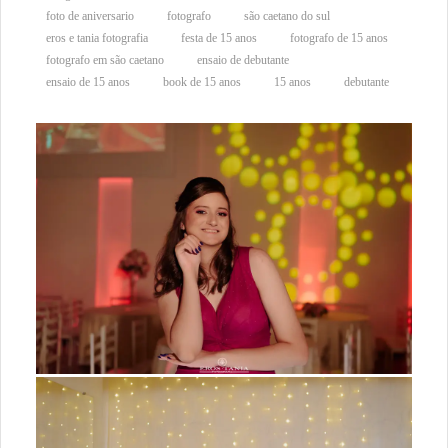
foto de aniversario
fotografo
são caetano do sul
eros e tania fotografia
festa de 15 anos
fotografo de 15 anos
fotografo em são caetano
ensaio de debutante
ensaio de 15 anos
book de 15 anos
15 anos
debutante