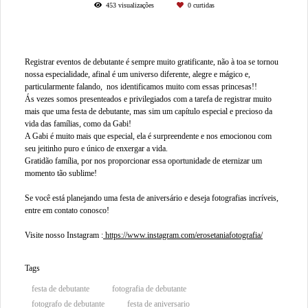
453
visualizações
0
curtidas
Registrar eventos de debutante é sempre muito gratificante, não à toa se tornou
nossa especialidade, afinal é um universo diferente, alegre e mágico e,
particularmente falando, nos identificamos muito com essas princesas!!
Ás vezes somos presenteados e privilegiados com a tarefa de registrar muito
mais que uma festa de debutante, mas sim um capítulo especial e precioso da
vida das famílias, como da Gabi!
A Gabi é muito mais que especial, ela é surpreendente e nos emocionou com
seu jeitinho puro e único de enxergar a vida.
Gratidão família, por nos proporcionar essa oportunidade de eternizar um
momento tão sublime!
Se você está planejando uma festa de aniversário e deseja fotografias incríveis,
entre em contato conosco!
Visite nosso Instagram :
https://www.instagram.com/erosetaniafotografia/
Tags
festa de debutante
fotografia de debutante
fotografo de debutante
festa de aniversario