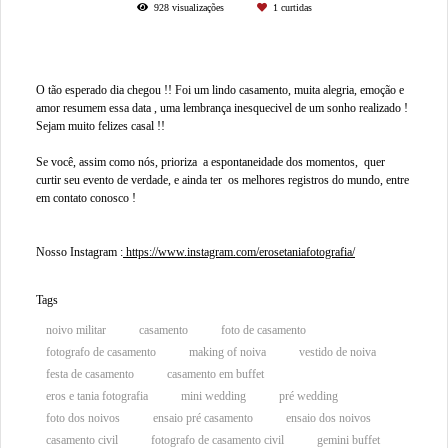
928
visualizações
1
curtidas
O tão esperado dia chegou !! Foi um lindo casamento, muita alegria, emoção e
amor resumem essa data , uma lembrança inesquecivel de um sonho realizado !
Sejam muito felizes casal !!
Se você, assim como nós, prioriza a espontaneidade dos momentos, quer
curtir seu evento de verdade, e ainda ter os melhores registros do mundo, entre
em contato conosco !
Nosso Instagram :
https://www.instagram.com/erosetaniafotografia/
Tags
noivo militar
casamento
foto de casamento
fotografo de casamento
making of noiva
vestido de noiva
festa de casamento
casamento em buffet
eros e tania fotografia
mini wedding
pré wedding
foto dos noivos
ensaio pré casamento
ensaio dos noivos
casamento civil
fotografo de casamento civil
gemini buffet