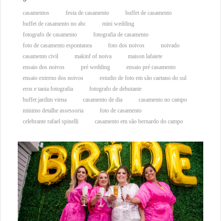
casamentos
festa de casamento
buffet de casamento
buffet de casamento no abc
mini wedding
fotografo de casamento
fotografia de casamento
foto de casamento espontanea
foto dos noivos
noivado
casamento civil
makinf of noiva
maison lafaiete
ensaio dos noivos
pré wedding
ensaio pré casamento
ensaio externo dos noivos
estudio de foto em são caetano do sul
eros e tania fotografia
fotografo de debutante
buffet jardim viena
casamento de dia
casamento no campo
minimo detalhe assessoria
foto de casamento
celebrante rafael spinelli
casamento em são bernardo do campo