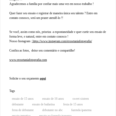
Agradecemos a família por confiar mais uma vez em nosso trabalho !
Quer fazer seu ensaio e registrar de maneira única seu talento ? Entre em
contato conosco, será um prazer atendê-lo !!
Se você, assim como nós, prioriza a espontaneidade e quer curtir seu ensaio de
forma leve, e natural, entre em contato conosco !
Nosso Instagram :
https://www.instagram.com/erosetaniafotografia/
Confira as fotos, deixe seu comentário e compartilhe!
www.erosetaniafotografia.com
Solicite o seu orçamento
aqui
Tags
ensaio de 15 anos
ensaio de 16 anos
sweet sixteen
debutante
ensaio de bailarina
festa de 15 anos
festa de debutante
debutante no abc
fazenda ipanema
ensaio tematico
ensaio na fazenda ipanema