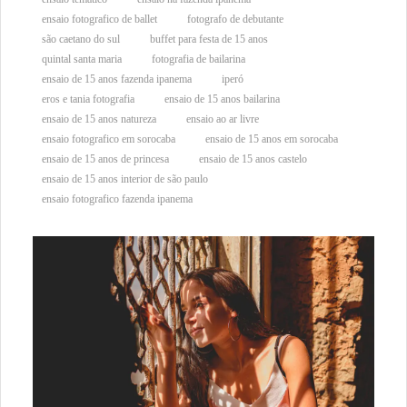
ensaio fotografico de ballet
fotografo de debutante
são caetano do sul
buffet para festa de 15 anos
quintal santa maria
fotografia de bailarina
ensaio de 15 anos fazenda ipanema
iperó
eros e tania fotografia
ensaio de 15 anos bailarina
ensaio de 15 anos natureza
ensaio ao ar livre
ensaio fotografico em sorocaba
ensaio de 15 anos em sorocaba
ensaio de 15 anos de princesa
ensaio de 15 anos castelo
ensaio de 15 anos interior de são paulo
ensaio fotografico fazenda ipanema