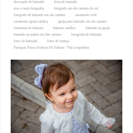
decoração de batizado
festa de batizado
eros e tania fotografia
fotografo em são caetano do sul
fotografo de batizado em são caetano
casamento civil
casamento igreja catolica
igreja para batizado em são caetano
cerimonia de batismo
batismo católico
batizado na igreja
batizado na matriz em São caetano
fotografia de batizado
fotos de batizado
fotos de criança
Paróquia Nossa Senhora De Fátima:- Vila Leopoldina