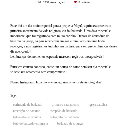
1398
visualizações
0
curtidas
Esse foi um dia muito especial para a pequena Maytê, a princesa recebeu o
primeiro sacramento da vida religiosa, ela foi batizada. Uma data especial e
importante que foi registrada com muito carinho. Depois da cerimônia de
batismo na igreja, os pais receberam amigos e familiares em uma linda
recepção, e nós registramos tudinho, assim terão para sempre lembranças desse
dia abençoado !
Lembranças de momentos especiais merecem registros inesquecíveis!
Entre em contato conosco, conte um pouco de como será seu dia especial e
solicite seu orçamento sem compromisso !
Nosso Instagram :
https://www.instagram.com/erosetaniafotografia/
Tags
cerimonia de batizado
primeiro sacramento
igreja catolica
recepção de batismo
recepção de batizado
fotografo de eventos
fotografo de batizado
foto de batizado em igreja
batizado de criança