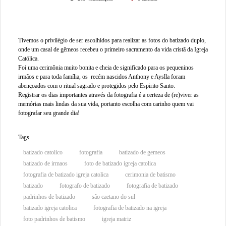
Tivemos o privilégio de ser escolhidos para realizar as fotos do batizado duplo,
onde um casal de gêmeos recebeu o primeiro sacramento da vida cristã da Igreja
Católica.
Foi uma cerimônia muito bonita e cheia de significado para os pequeninos
irmãos e para toda família, os recém nascidos Anthony e Ayslla foram
abençoados com o ritual sagrado e protegidos pelo Espirito Santo.
Registrar os dias importantes através da fotografia é a certeza de (re)viver as
memórias mais lindas da sua vida, portanto escolha com carinho quem vai
fotografar seu grande dia!
Tags
batizado catolico
fotografia
batizado de gemeos
batizado de irmaos
foto de batizado igreja catolica
fotografia de batizado igreja catolica
cerimonia de batismo
batizado
fotografo de batizado
fotografia de batizado
padrinhos de batizado
são caetano do sul
batizado igreja catolica
fotografia de batizado na igreja
foto padrinhos de batismo
igreja matriz