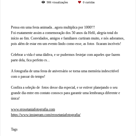
906
visualizações
0
curtidas
Pensa em uma festa animada...agora multiplica por 1000!!!
Foi exatamente assim a comemoração dos 50 anos da Helô, alegria total do
início ao fim. Convidados, amigos e familiares curtiram muito, e nós adoramos,
pois além de estar em um evento lindo como esse, as fotos ficaram incríveis!
Celebrar a vida é uma dádiva, e se pudermos festejar com aqueles que fazem
parte dela, fica perfeito rs...
A fotografia de uma festa de aniversário se torna uma memória indescritível
com o passar do tempo!
Confira a seleção de fotos desse dia especial, e se estiver planejando o seu
grande dia entre em contato conosco para garantir uma lembrança diferente e
única!
www.erosetaniafotografia.com
https://www.instagram.com/erosetaniafotografia/
Tags