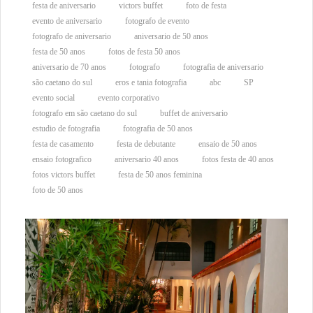
festa de aniversario
victors buffet
foto de festa
evento de aniversario
fotografo de evento
fotografo de aniversario
aniversario de 50 anos
festa de 50 anos
fotos de festa 50 anos
aniversario de 70 anos
fotografo
fotografia de aniversario
são caetano do sul
eros e tania fotografia
abc
SP
evento social
evento corporativo
fotografo em são caetano do sul
buffet de aniversario
estudio de fotografia
fotografia de 50 anos
festa de casamento
festa de debutante
ensaio de 50 anos
ensaio fotografico
aniversario 40 anos
fotos festa de 40 anos
fotos victors buffet
festa de 50 anos feminina
foto de 50 anos