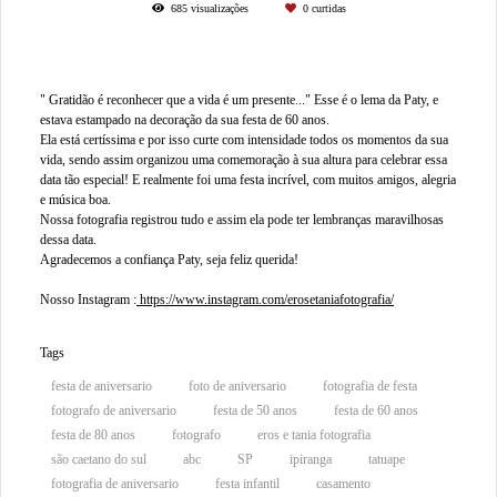
685
visualizações
0
curtidas
" Gratidão é reconhecer que a vida é um presente..." Esse é o lema da Paty, e
estava estampado na decoração da sua festa de 60 anos.
Ela está certíssima e por isso curte com intensidade todos os momentos da sua
vida, sendo assim organizou uma comemoração à sua altura para celebrar essa
data tão especial! E realmente foi uma festa incrível, com muitos amigos, alegria
e música boa.
Nossa fotografia registrou tudo e assim ela pode ter lembranças maravilhosas
dessa data.
Agradecemos a confiança Paty, seja feliz querida!
Nosso Instagram :
https://www.instagram.com/erosetaniafotografia/
Tags
festa de aniversario
foto de aniversario
fotografia de festa
fotografo de aniversario
festa de 50 anos
festa de 60 anos
festa de 80 anos
fotografo
eros e tania fotografia
são caetano do sul
abc
SP
ipiranga
tatuape
fotografia de aniversario
festa infantil
casamento